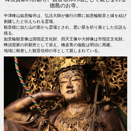
徳島のお寺。
中津峰山如意輪寺は、弘法大師が修行の際に如意輪観音と縁を結び
創建したと伝えられる霊場。
観音様に似た山の形から霊場とされ、悪い星を祈り落とした伝説も
残る。
如意輪観音像は国指定文化財、四天王像や大師像は市指定文化財。
蜂須賀家の祈願所として栄え、檜皮葺の伽藍は明治に再建。
地域に根差した観音信仰の寺として親しまれている。