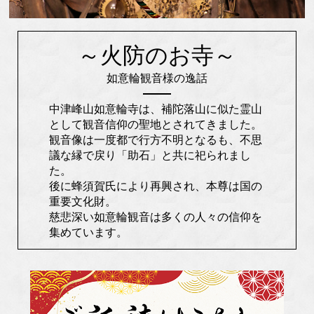
～火防のお寺～
如意輪観音様の逸話
中津峰山如意輪寺は、補陀落山に似た霊山
として観音信仰の聖地とされてきました。
観音像は一度都で行方不明となるも、不思
議な縁で戻り「助石」と共に祀られまし
た。
後に蜂須賀氏により再興され、本尊は国の
重要文化財。
慈悲深い如意輪観音は多くの人々の信仰を
集めています。