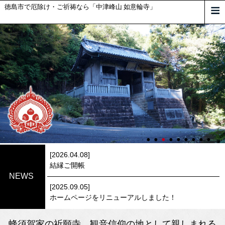
徳島市で厄除け・ご祈祷なら「中津峰山 如意輪寺」
[2026.04.08]
結縁ご開帳
NEWS
[2025.09.05]
ホームページをリニューアルしました！
蜂須賀家の祈願寺。観音信仰の地として親しまれる